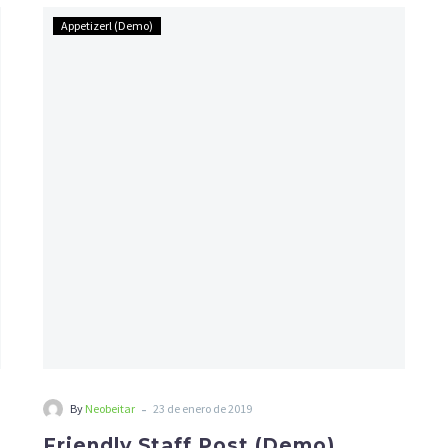
Friendly
Appetizerl (Demo)
Staff
Post
(Demo)
-
By
Neobeitar
23 de enero de 2019
Friendly Staff Post (Demo)