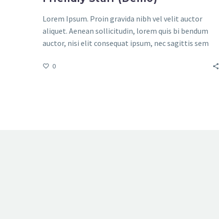
Lorem Ipsum. Proin gravida nibh vel velit auctor
aliquet. Aenean sollicitudin, lorem quis bi bendum
auctor, nisi elit consequat ipsum, nec sagittis sem
nibh id elit. Duis sed odio sit amet nibh vulputate
0
cursus a sit amet mauris.