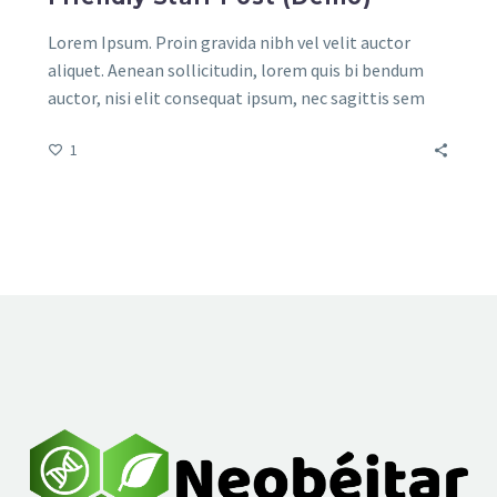
Lorem Ipsum. Proin gravida nibh vel velit auctor
aliquet. Aenean sollicitudin, lorem quis bi bendum
auctor, nisi elit consequat ipsum, nec sagittis sem
nibh id elit. Duis sed odio sit amet nibh vulputate
1
cursus a sit amet mauris.