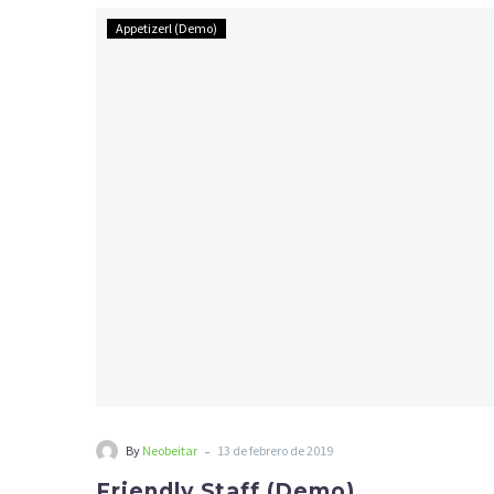
Friendly
Appetizerl (Demo)
Staff
(Demo)
-
By
Neobeitar
13 de febrero de 2019
Friendly Staff (Demo)