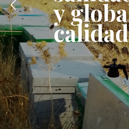
y
g
l
o
b
a
c
a
l
i
d
a
d