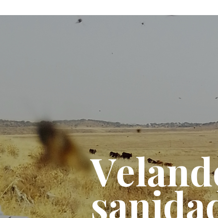
V
e
l
a
n
d
s
a
n
i
d
a