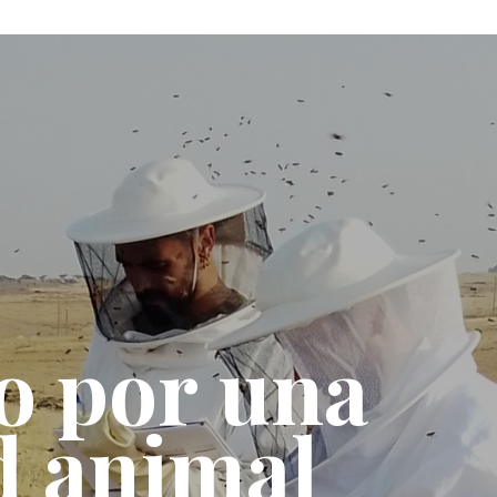
o
p
o
r
u
n
a
d
a
n
i
m
a
l