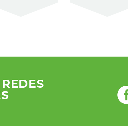
 REDES
ES