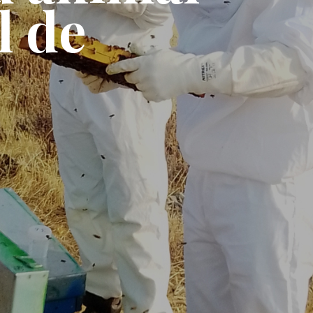
l
d
e