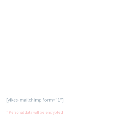
SUBSCRIBE
OUR
NEWSLETTER
Lorem ipsum dolor sit ametcon sectetur adipisicing elit,
sed doiusmod tempor incidi labore et dolore agna aliqua
enim ad mini veniam, quis nostrud exercitation.
[yikes-mailchimp form=”1″]
* Personal data will be encrypted